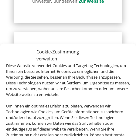
Unwetter, Bundesweit.
Zur Website
Reisemedizin
Cookie-Zustimmung
Hier erhalten Sie kompetente
verwalten
reisemedizinische Beratung für Ihr
Diese Website verwendet Cookies und Targeting Technologien, um
Ihnen ein besseres Internet-Erlebnis zu ermöglichen und die
Ferienziel.
Zur Website
Werbung, die Sie sehen, besser an Ihre Bedürfnisse anzupassen.
Diese Technologien nutzen wir außerdem, um Ergebnisse zu messen,
um zu verstehen, woher unsere Besucher kommen oder um unsere
Website weiter zu entwickeln.
Um Ihnen ein optimales Erlebnis zu bieten, verwenden wir
Technologien wie Cookies, um Geräteinformationen zu speichern
Auswärtiges Amt
und/oder darauf zuzugreifen. Wenn Sie diesen Technologien
zustimmmen, können wir Daten wie das Surfverhalten oder
Hier gibt´s Infos zu Ländern, Visa, Europa
eindeutige IDs auf dieser Website verarbeiten. Wenn Sie ihre
Zustimmung nicht erteilen oder zurückziehen, können bestimmte
und einigem mehr